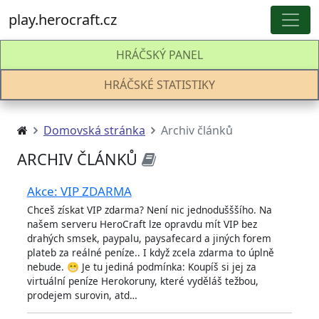
play.herocraft.cz
HRÁČSKÝ PANEL
HRÁČSKÉ STATISTIKY
Domovská stránka
Archiv článků
ARCHIV ČLÁNKŮ
Akce: VIP ZDARMA
Chceš získat VIP zdarma? Není nic jednodušššího. N
našem serveru HeroCraft lze opravdu mít VIP bez
drahých smsek, paypalu, paysafecard a jiných forem
plateb za reálné peníze.. I když zcela zdarma to úpln
nebude. 😁 Je tu jediná podmínka: Koupíš si jej za