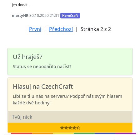
virtuální peníze Herokoruny, které vyděláš težbou,
prodejem surovin, atd…
První
|
Předchozí
| Stránka 2 z 2
Jen dodat...
martyHR
30.10.2020 21:31
HeroCraft
Už hraješ?
Status se nepodařilo načíst!
Hlasuj na CzechCraft
Líbí se ti u nás na serveru? Podpoř nás svým hlasem
každé dvě hodiny!