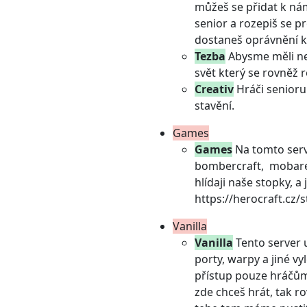
můžeš se přidat k nám
senior a rozepiš se p
dostaneš oprávnění k
Tezba
Abysme měli neu
svět který se rovněž 
Creativ
Hráči senioru 
stavění.
Games
Games
Na tomto serve
bombercraft, mobaren
hlídaji naše stopky, a
https://herocraft.cz/st
Vanilla
Vanilla
Tento server u
porty, warpy a jiné v
přístup pouze hráčům
zde chceš hrát, tak ro