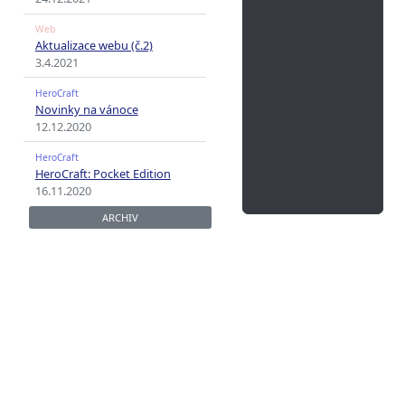
Aktualizace serverů
19.
Vánoce s Herocraftem
24.12.2021
Aktualizace webu (č.2)
3.4.2021
Novinky na vánoce
12.12.2020
HeroCraft: Pocket Editi
16.11.2020
ARCHIV