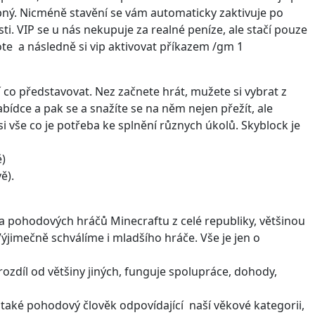
pný. Nicméně stavění se vám automaticky zaktivuje po
i. VIP se u nás nekupuje za realné peníze, ale stačí pouze
te a následně si vip aktivovat příkazem /gm 1
 co představovat. Nez začnete hrát, mužete si vybrat z
bídce a pak se a snažíte se na něm nejen přežít, ale
si vše co je potřeba ke splnění různych úkolů. Skyblock je
ě)
ě).
a pohodových hráčů Minecraftu z celé republiky, většinou
 Výjimečně schválíme i mladšího hráče. Vše je jen o
ozdíl od většiny jiných, funguje spolupráce, dohody,
si také pohodový člověk odpovídající naší věkové kategorii,