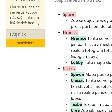
Soupis serverů HeroCraft.cz
Líbí se ti u nás na
serveru? Podpoř
Spawn
nás svým hlasem
Zde se objevíte vždy 
každé dvě hodiny!
projít portálem do lo
Hranice
Hranice
Tento server 
jen pár hráčů z města
reálu a fotografií toh
Googlemapy :)
Lobby
Tato mapa slouž
Classic
Spawn
Mapa pouze pr
Classic
Tento server j
tzn stavět si můžete 
ne za reálné peníze, 
Jobsu.
Tezba
Težební mapa pr
Crea
Zde jak název na