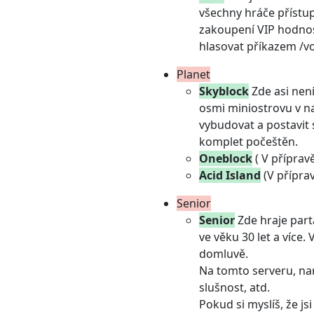
všechny hráče přístu
zakoupení VIP hodnost
hlasovat příkazem /vo
Planet
Skyblock
Zde asi není
osmi miniostrovu v na
vybudovat a postavit 
komplet počeštěn.
Oneblock
( V příprav
Acid Island
(V příprav
Senior
Senior
Zde hraje part
ve věku 30 let a více.
domluvě.
Na tomto serveru, nar
slušnost, atd.
Pokud si myslíš, že j