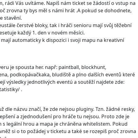
, rádi Vás uvítáme. Napiš nám ticket se žádostí o vstup na
roč zrovna ty bys měl s námi hrát .A pokud se dohodnete,
e stavění.
stále čerstvé bloky, tak i hráči senioru mají svůj těžební
resetuje každý 1. den v novém měsíci.
mají automaticky k dispozici i svoji mapu na kreativní
ru je spousta her. např: paintball, blockhunt,
a, podkopávačkaka, bludiště a plno dalších eventů které
 její výsledky jednotlivých eventú a soutěží najdete zde:
atistiky/ .
ž dle názvu značí, že zde nejsou pluginy. Tzn. žádné resky,
ylepšení a zjednodušení pro hráče tu nejsou. Proto zde je
 s legální hrou a mapa je chráněna whitelistem. Pokud
vněž si o to požádej v ticketu a také se rozepiš proč zrovna