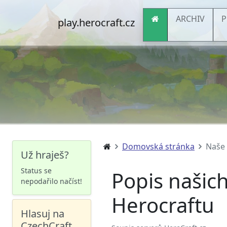
ARCHIV
P
play.herocraft.cz
Domovská stránka
Naše 
Už hraješ?
Status se
Popis našic
nepodařilo načíst!
Herocraftu
Hlasuj na
CzechCraft