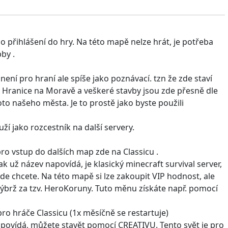
po přihlášení do hry. Na této mapě nelze hrát, je potřeba
bby .
není pro hraní ale spíše jako poznávací. tzn že zde staví
 Hranice na Moravě a veškeré stavby jsou zde přesně dle
oto našeho města. Je to prostě jako byste použili
í jako rozcestník na další servery.
o vstup do dalších map zde na Classicu .
ak už název napovídá, je klasický minecraft survival server,
kde chcete. Na této mapě si lze zakoupit VIP hodnost, ale
nýbrž za tzv. HeroKoruny. Tuto měnu získáte např. pomocí
o hráče Classicu (1x měsíčně se restartuje)
povídá, můžete stavět pomocí CREATIVU. Tento svět je pro